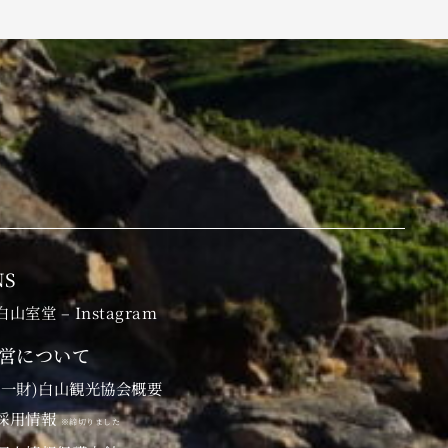
NS
白山室堂 – Instagram
営について
(一財)白山観光協会概要
採用情報
※締切りました