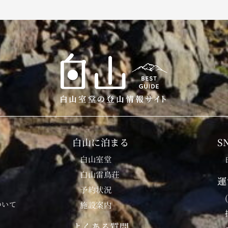
白山に泊まる
S
白山室堂
白山雷鳥荘
運
予約状況
ついて
施設案内
よくある質問