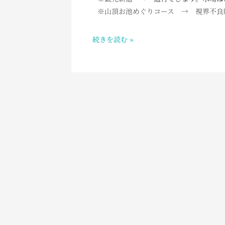
AM
※山頂お池めぐりコース → 視界不良
3：
30
続きを読む »
白
山
室
堂
の
お
天
気