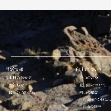
最新情報
白山について
本日のお天気
登山の注意
お知らせ
登山届について
最新の道路情報
白山の概要
白山国立公園に
白山の四季