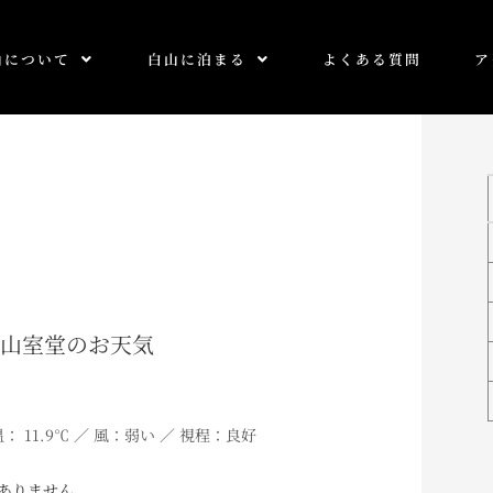
山について
白山に泊まる
よくある質問
ア
0 白山室堂のお天気
温： 11.9℃ ／ 風：弱い ／ 視程：良好
ありません。