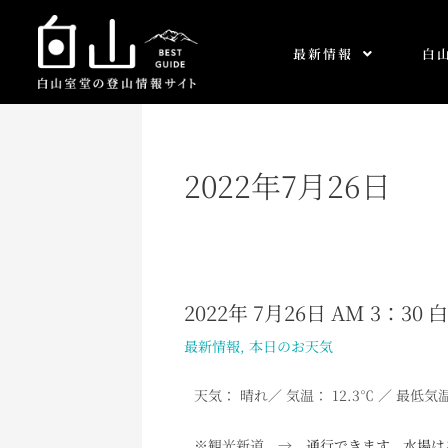
内
容
最新情報
白
を
ス
キ
ッ
プ
2022年7月26日
2022年 7月26日 AM 3：3
2022
年
最新情報
,
本日のお天気
7
月
天気： 晴れ
／ 気温： 12.3℃ ／ 最低気
26
日
※観光新道 →
通行できます。水場は