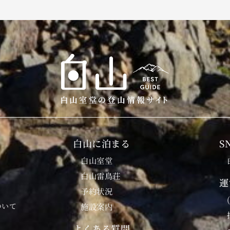
白山に泊まる
S
白山室堂
白山雷鳥荘
運
予約状況
ついて
施設案内
よくある質問