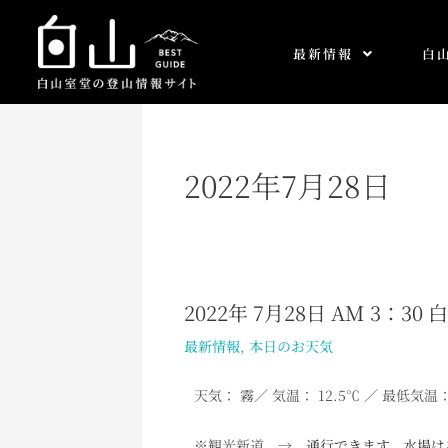
内
容
最新情報
白
を
ス
キ
ッ
プ
2022年7月28日
2022年 7月28日 AM 3：3
2022
年
最新情報
,
本日のお天気
7
月
天気： 霧
／ 気温： 12.5℃ ／ 最低気温：
28
日
※観光新道 →
通行できます。水場は