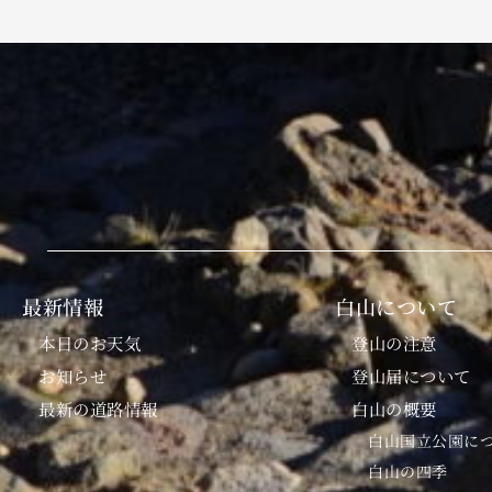
最新情報
白山について
本日のお天気
登山の注意
お知らせ
登山届について
最新の道路情報
白山の概要
白山国立公園に
白山の四季