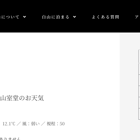
山について
白山に泊まる
よくある質問
ア
0 白山室堂のお天気
 12.1℃ ／ 風：弱い ／ 視程：50
ありません。