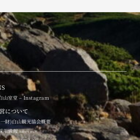
NS
白山室堂 – Instagram
営について
(一財)白山観光協会概要
採用情報
※締切りました