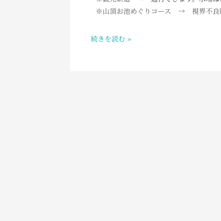
AM
※山頂お池めぐりコース → 視界不良
3：
30
続きを読む »
白
山
室
堂
の
お
天
気