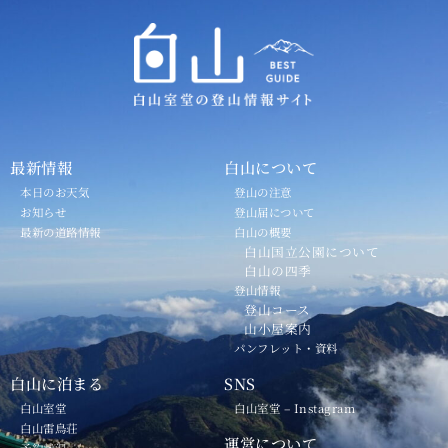
最新情報
白山について
本日のお天気
登山の注意
お知らせ
登山届について
最新の道路情報
白山の概要
白山国立公園について
白山の四季
登山情報
登山コース
山小屋案内
パンフレット・資料
白山に泊まる
SNS
白山室堂
白山室堂 – Instagram
白山雷鳥荘
運営について