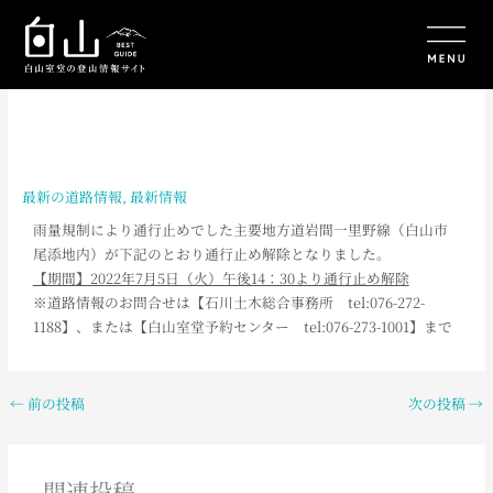
内
容
を
ス
キ
ッ
プ
最新の道路情報
,
最新情報
雨量規制により通行止めでした主要地方道岩間一里野線（白山市
尾添地内）が下記のとおり通行止め解除となりました。
【期間】2022年7月5日（火）午後14：30より通行止め解除
※道路情報のお問合せは【石川土木総合事務所 tel:076-272-
1188】、または【白山室堂予約センター tel:076-273-1001】まで
←
前の投稿
次の投稿
→
関連投稿